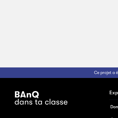
Ce projet a 
Exp
Dom